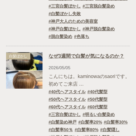
三宮白髪ぼかし
三宮脱白髪染め
白髪ぼかし失敗
神戸大人のための美容室
神戸白髪ぼかし
神戸脱白髪染め
脱白髪染め
色落ち
なぜ3週間で白髪が気になるのか？
白髪ぼかし
2026/05/05
こんにちは。kaminowaのsaoriです。
初めてご来店 …
40代ヘアスタイル
40代髪型
50代ヘアスタイル
50代髪型
60代ヘアスタイル
60代髪型
三宮白髪ぼかし
明るい白髪染め
白髪染め神戸
白髪率20%
白髪率30%
白髪率50％
白髪率80%
白髪隠し