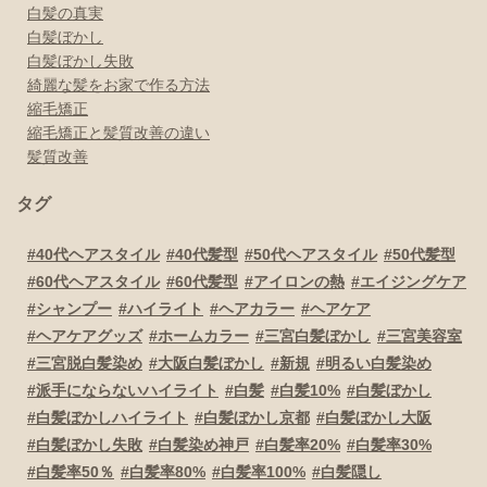
白髪の真実
白髪ぼかし
白髪ぼかし失敗
綺麗な髪をお家で作る方法
縮毛矯正
縮毛矯正と髪質改善の違い
髪質改善
タグ
40代ヘアスタイル
40代髪型
50代ヘアスタイル
50代髪型
60代ヘアスタイル
60代髪型
アイロンの熱
エイジングケア
シャンプー
ハイライト
ヘアカラー
ヘアケア
ヘアケアグッズ
ホームカラー
三宮白髪ぼかし
三宮美容室
三宮脱白髪染め
大阪白髪ぼかし
新規
明るい白髪染め
派手にならないハイライト
白髪
白髪10%
白髪ぼかし
白髪ぼかしハイライト
白髪ぼかし京都
白髪ぼかし大阪
白髪ぼかし失敗
白髪染め神戸
白髪率20%
白髪率30%
白髪率50％
白髪率80%
白髪率100%
白髪隠し