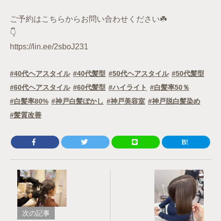
ご予約はこちらからお問い合わせください☘️
👇
https://lin.ee/2sboJ231
40代ヘアスタイル
40代髪型
50代ヘアスタイル
50代髪型
60代ヘアスタイル
60代髪型
ハイライト
白髪率50％
白髪率80%
神戸白髪ぼかし
神戸美容室
神戸脱白髪染め
髪質改善
次の記事