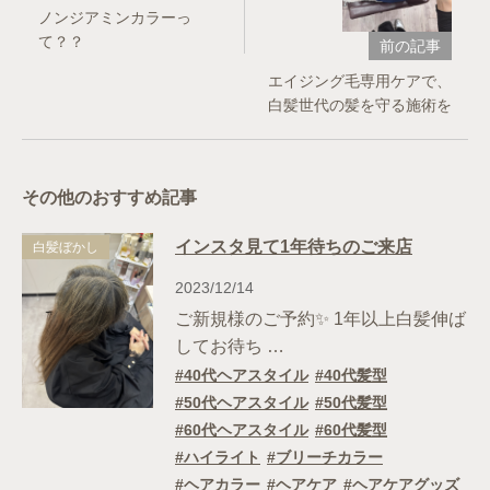
ノンジアミンカラーっ
て？？
前の記事
エイジング毛専用ケアで、
白髪世代の髪を守る施術を
その他のおすすめ記事
インスタ見て1年待ちのご来店
白髪ぼかし
2023/12/14
ご新規様のご予約✨ 1年以上白髪伸ば
してお待ち …
40代ヘアスタイル
40代髪型
50代ヘアスタイル
50代髪型
60代ヘアスタイル
60代髪型
ハイライト
ブリーチカラー
ヘアカラー
ヘアケア
ヘアケアグッズ