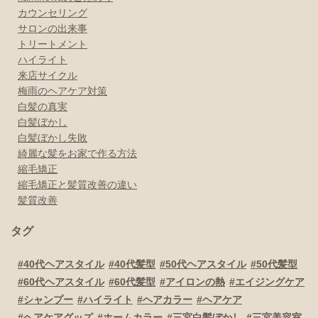
カウンセリング
サロンの出来事
トリートメント
ハイライト
来店サイクル
梅雨のヘアケア対策
白髪の真実
白髪ぼかし
白髪ぼかし失敗
綺麗な髪をお家で作る方法
縮毛矯正
縮毛矯正と髪質改善の違い
髪質改善
タグ
40代ヘアスタイル
40代髪型
50代ヘアスタイル
50代髪型
60代ヘアスタイル
60代髪型
アイロンの熱
エイジングケア
シャンプー
ハイライト
ヘアカラー
ヘアケア
ヘアケアグッズ
ホームカラー
三宮白髪ぼかし
三宮美容室