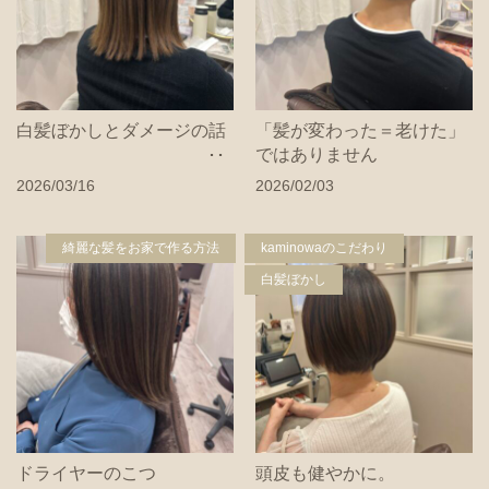
白髪ぼかしとダメージの話
「髪が変わった＝老けた」
ではありません
2026/03/16
2026/02/03
綺麗な髪をお家で作る方法
kaminowaのこだわり
白髪ぼかし
ドライヤーのこつ
頭皮も健やかに。