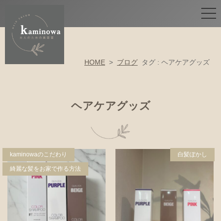
HOME
>
ブログ
タグ : ヘアケアグッズ
ヘアケアグッズ
kaminowaのこだわり
白髪ぼかし
綺麗な髪をお家で作る方法