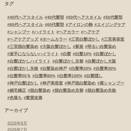
タグ
40代ヘアスタイル
40代髪型
50代ヘアスタイル
50代髪型
60代ヘアスタイル
60代髪型
アイロンの熱
エイジングケア
シャンプー
ハイライト
ヘアカラー
ヘアケア
ヘアケアグッズ
ホームカラー
三宮白髪ぼかし
三宮美容室
三宮脱白髪染め
大阪白髪ぼかし
新規
明るい白髪染め
派手にならないハイライト
白髪
白髪10%
白髪ぼかし
白髪ぼかしハイライト
白髪ぼかし京都
白髪ぼかし大阪
白髪ぼかし失敗
白髪染め神戸
白髪率20%
白髪率30%
白髪率50％
白髪率80%
白髪率100%
白髪隠し
神戸白髪ぼかし
神戸美容室
神戸脱白髪染め
紫シャンプー
縮毛矯正
脱白髪染め
脱白髪染め京都
脱白髪染め失敗
色落ち
髪質改善
アーカイブ
2026年8月
2026年7月