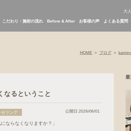
大
こだわり・施術の流れ
Before & After
お客様の声
よくある質問
HOME
>
ブログ
>
kami
最
くなるということ
公開日:2026/06/01
ンセリング
気にならなくなりますか？」