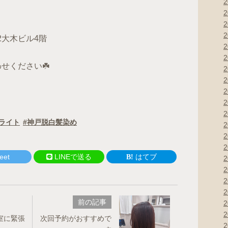
2大木ビル4階
せください☘️
ライト
神戸脱白髪染め
eet
LINEで送る
はてブ
前の記事
室に緊張
次回予約がおすすめで