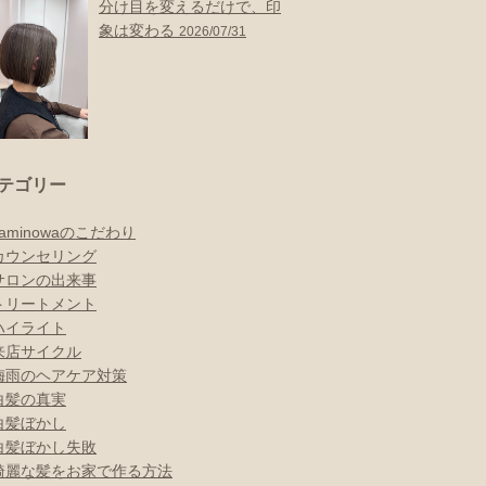
分け目を変えるだけで、印
象は変わる
2026/07/31
テゴリー
kaminowaのこだわり
カウンセリング
サロンの出来事
トリートメント
ハイライト
来店サイクル
梅雨のヘアケア対策
白髪の真実
白髪ぼかし
白髪ぼかし失敗
綺麗な髪をお家で作る方法