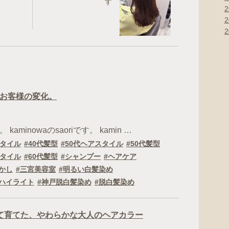
す
お客様の変化。
kaminowaのsaoriです。 kamin …
スタイル
40代髪型
50代ヘアスタイル
50代髪型
スタイル
60代髪型
シャンプー
ヘアケア
かし
三宮美容室
明るい白髪染め
ハイライト
神戸脱白髪染め
脱白髪染め
て育てた、やわらかな大人のヘアカラー