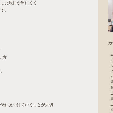
とした境目が出にくく
ます。
カ
方
い方
す。
一緒に見つけていくことが大切。