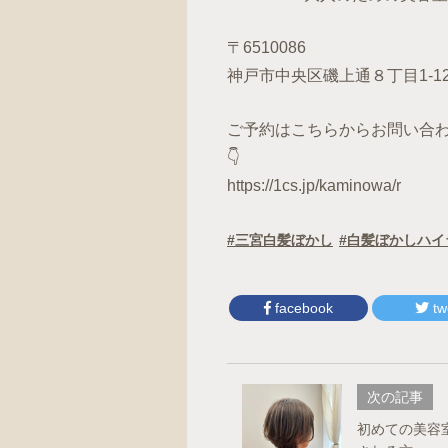
〒6510086
神戸市中央区磯上通８丁目1-1
ご予約はこちらからお問い合わ
👇
https://1cs.jp/kaminowa/r
三宮白髪ぼかし
白髪ぼかしハイ
facebook
tw
次の記事
初めての美容