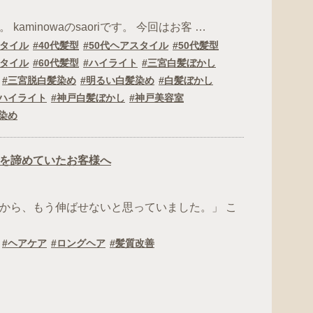
 kaminowaのsaoriです。 今回はお客 …
スタイル
40代髪型
50代ヘアスタイル
50代髪型
スタイル
60代髪型
ハイライト
三宮白髪ぼかし
三宮脱白髪染め
明るい白髪染め
白髪ぼかし
ハイライト
神戸白髪ぼかし
神戸美容室
染め
を諦めていたお客様へ
から、もう伸ばせないと思っていました。」 こ
ヘアケア
ロングヘア
髪質改善