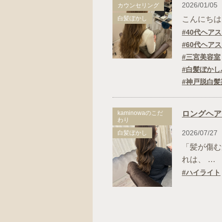
2026/01/05
カウンセリング
白髪ぼかし
こんにちは。
40代ヘア
60代ヘア
三宮美容室
白髪ぼかし
神戸脱白髪
kaminowaのこだ
ロングヘア
わり
2026/07/27
白髪ぼかし
「髪が傷む
れは、 …
ハイライト