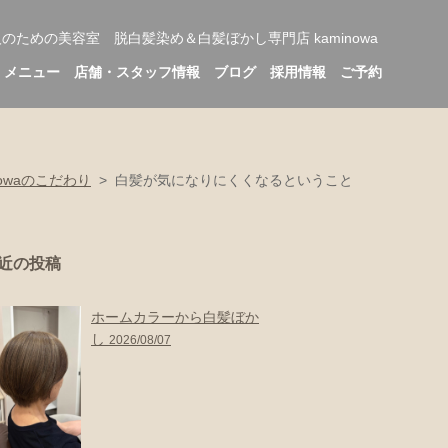
人のための美容室 脱白髪染め＆
白髪ぼかし専門店 kaminowa
メニュー
店舗・スタッフ情報
ブログ
採用情報
ご予約
nowaのこだわり
>
白髪が気になりにくくなるということ
近の投稿
ホームカラーから白髪ぼか
し
2026/08/07