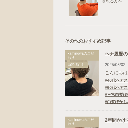
される方へ
その他のおすすめ記事
kaminowaのこだ
ヘナ履歴の
わり
2025/05/02
白髪ぼかし
こんにちは。 
40代ヘア
60代ヘア
三宮白髪ぼ
白髪ぼかし
kaminowaのこだ
2年間かけ
わり