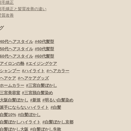
縮毛矯正
縮毛矯正と髪質改善の違い
髪質改善
グ
40代ヘアスタイル
40代髪型
50代ヘアスタイル
50代髪型
60代ヘアスタイル
60代髪型
アイロンの熱
エイジングケア
シャンプー
ハイライト
ヘアカラー
ヘアケア
ヘアケアグッズ
ホームカラー
三宮白髪ぼかし
三宮美容室
三宮脱白髪染め
大阪白髪ぼかし
新規
明るい白髪染め
派手にならないハイライト
白髪
白髪10%
白髪ぼかし
白髪ぼかしハイライト
白髪ぼかし京都
白髪ぼかし大阪
白髪ぼかし失敗